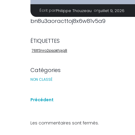
Écrit par
|
on
Philippe Thouzeau
juillet 9, 2026
bn8u3aoracttoj8x6w81v5a9
ÉTIQUETTES
76tf3nro2pspkfojq8
Catégories
NON CLASSÉ
Précédent
Les commentaires sont fermés.