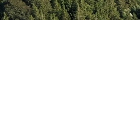
re Ciel et Terre. Créé avec
en utilisant WordPre