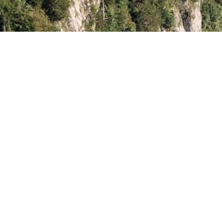
ss et
Kubio