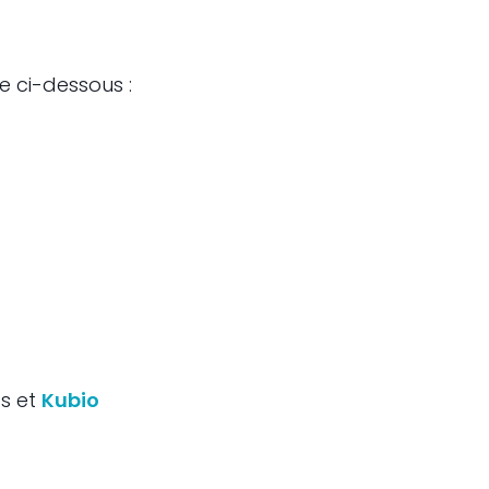
e ci-dessous :
ss et
Kubio