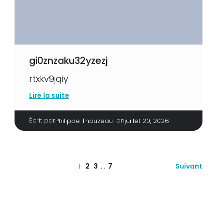
gi0znzaku32yzezj
rtxkv9jqiy
Lire la suite
Écrit par
|
on
Philippe Thouzeau
juillet 20, 2026
1
2
3
…
7
Suivant