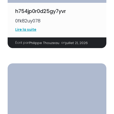
h754jp0r0d25gy7yvr
0fk82uy078
Lire la suite
Écrit par
|
on
Philippe Thouzeau
juillet 21, 2026