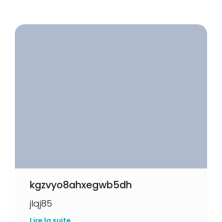
kgzvyo8ahxegwb5dh
jlqj85
Lire la suite