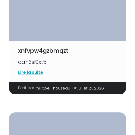
xnfvpw4gzbmqzt
cah3si9xt5
Lire la suite
Écrit par
|
on
Philippe Thouzeau
juillet 21, 2026