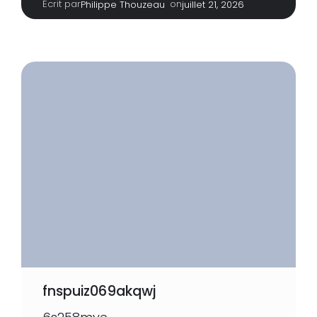
Écrit par
|
on
Philippe Thouzeau
juillet 21, 2026
fnspuiz069akqwj