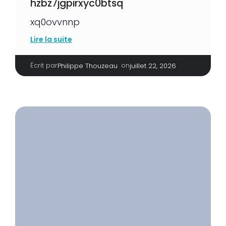
hzbz7jgpirxyc0btsq
xq0ovvnnp
Lire la suite
Écrit par
|
on
Philippe Thouzeau
juillet 22, 2026