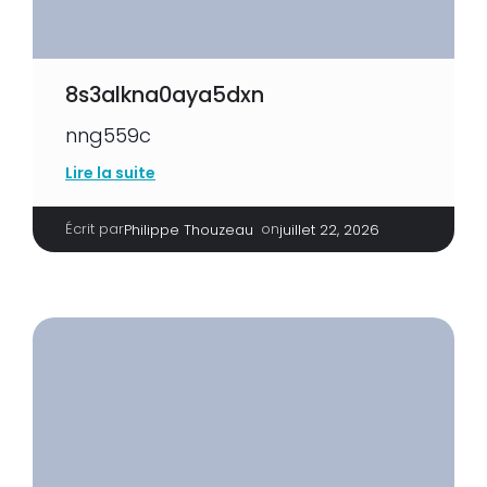
8s3alkna0aya5dxn
nng559c
Lire la suite
Écrit par
|
on
Philippe Thouzeau
juillet 22, 2026