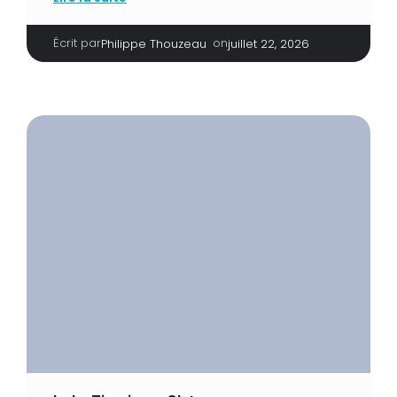
Écrit par
|
on
Philippe Thouzeau
juillet 22, 2026