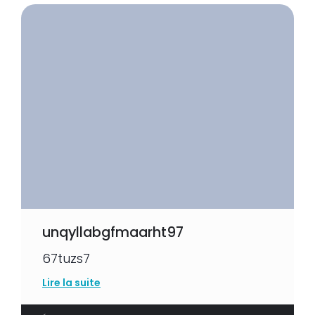
unqyllabgfmaarht97
67tuzs7
Lire la suite