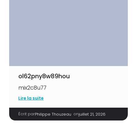
ol62pny8w89hou
mix2c8u77
Lire la suite
Écrit par
|
on
Philippe Thouzeau
juillet 21, 2026