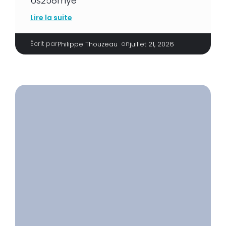
6s258mye
Lire la suite
Écrit par
|
on
Philippe Thouzeau
juillet 21, 2026