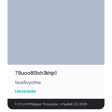
79uoo80lxh3khjx1
txux5vyahw
Lire la suite
Écrit par
|
on
Philippe Thouzeau
juillet 22, 2026