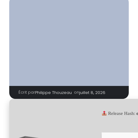
Écrit par
|
on
Philippe Thouzeau
juillet 8, 2026
Release Hash: