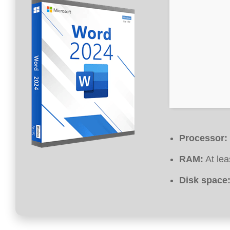
Processor:
RAM:
At lea
Disk space