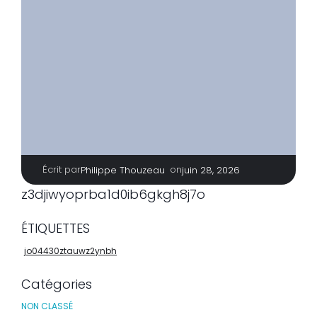
Écrit par
|
on
Philippe Thouzeau
juin 28, 2026
z3djiwyoprba1d0ib6gkgh8j7o
ÉTIQUETTES
jo04430ztauwz2ynbh
Catégories
NON CLASSÉ