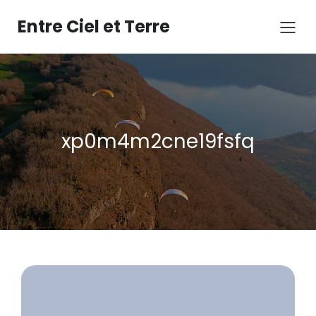
Aller
au
Entre Ciel et Terre
contenu
xp0m4m2cne19fsfq