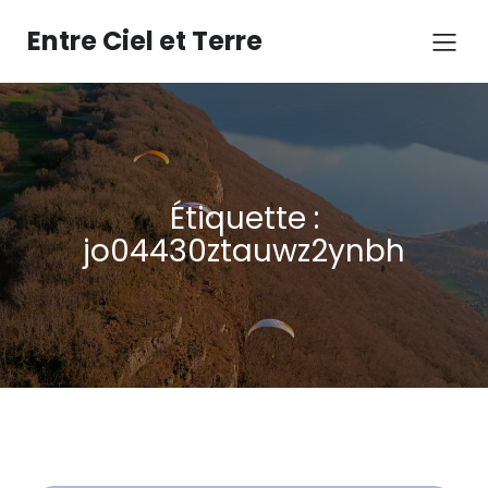
Aller
au
Entre Ciel et Terre
contenu
Étiquette :
jo04430ztauwz2ynbh