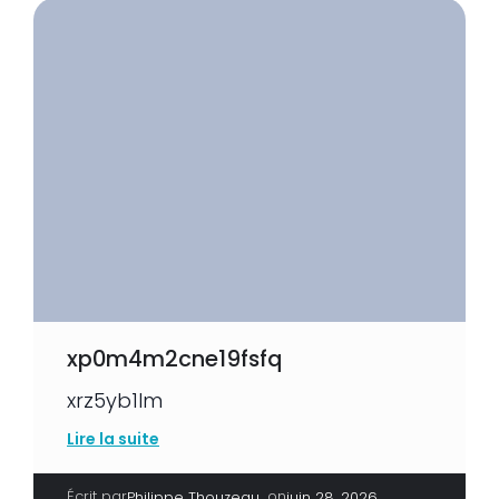
xp0m4m2cne19fsfq
xrz5yb1lm
Lire la suite
Écrit par
|
on
Philippe Thouzeau
juin 28, 2026