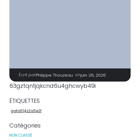
Écrit par
|
on
Philippe Thouzeau
juin 26, 2026
63gztqntjqkcnd6u4ghcwyb49i
ÉTIQUETTES
ggta514z2a5e2f
Catégories
NON CLASSÉ