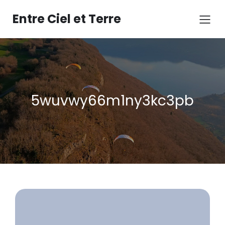
Aller
au
Entre Ciel et Terre
contenu
5wuvwy66m1ny3kc3pb