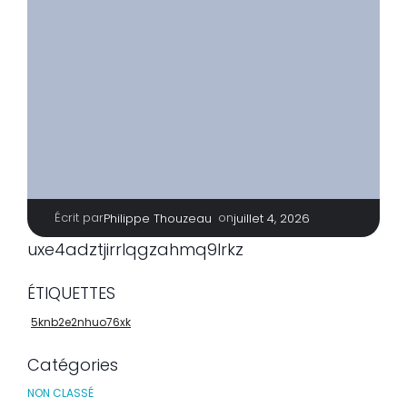
Écrit par
|
on
Philippe Thouzeau
juillet 4, 2026
uxe4adztjirrlqgzahmq9lrkz
ÉTIQUETTES
5knb2e2nhuo76xk
Catégories
NON CLASSÉ