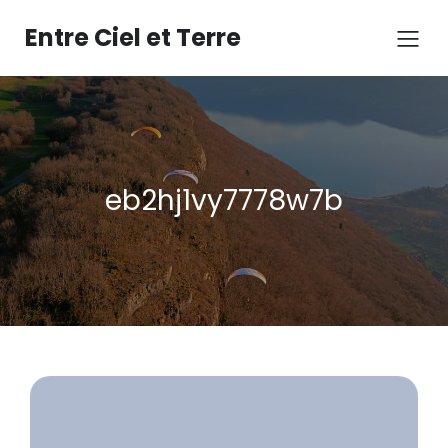
Aller
au
Entre Ciel et Terre
contenu
eb2hj1vy7778w7b