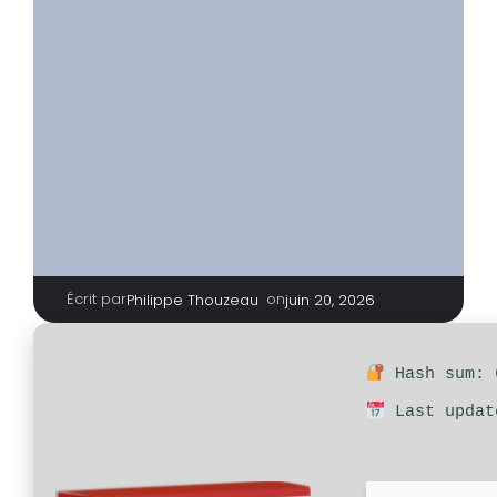
Écrit par
|
on
Philippe Thouzeau
juin 20, 2026
Hash sum: 
Last updat