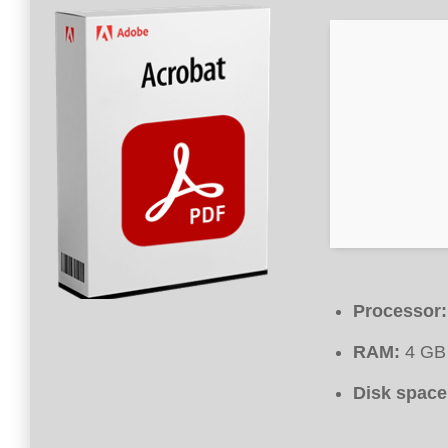
Processor:
RAM:
4 GB 
Disk space