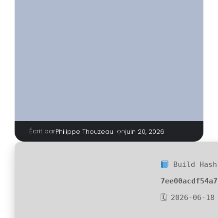
Écrit par
|
on
Philippe Thouzeau
juin 20, 2026
Build Hash
7ee00acdf54a7
🗓 2026-06-18