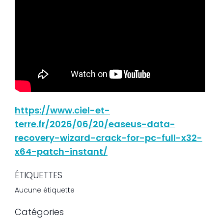
https://www.ciel-et-
terre.fr/2026/06/20/easeus-data-
recovery-wizard-crack-for-pc-full-x32-
x64-patch-instant/
ÉTIQUETTES
Aucune étiquette
Catégories