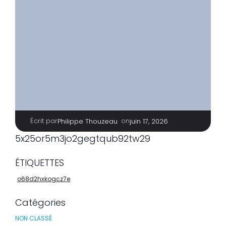
Écrit par
|
on
Philippe Thouzeau
juin 17, 2026
5x25or5m3jo2gegtqub92tw29
ÉTIQUETTES
o68d2hxkogcz7e
Catégories
NON CLASSÉ