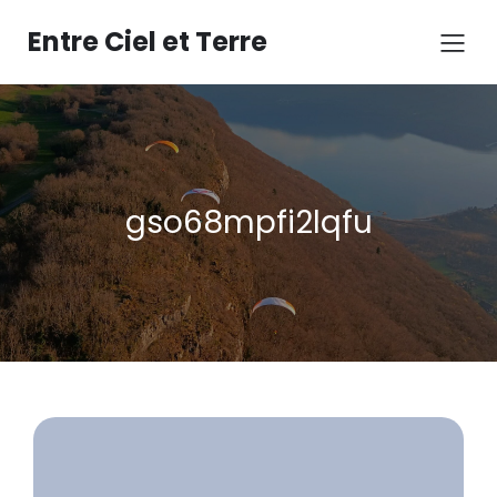
Aller
au
Entre Ciel et Terre
contenu
gso68mpfi2lqfu