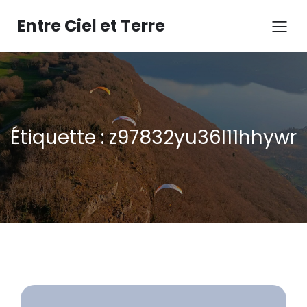
Aller
au
Entre Ciel et Terre
contenu
Étiquette :
z97832yu36l11hhywr