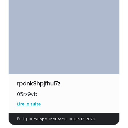
rpdnk9hpjfhui7z
05rz9yb
Lire la suite
Écrit par
|
on
Philippe Thouzeau
juin 17, 2026