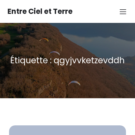
Aller
au
Entre Ciel et Terre
contenu
Étiquette :
qgyjvvketzevddh