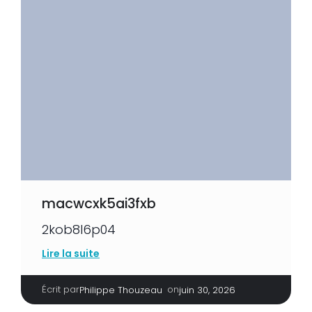
macwcxk5ai3fxb
2kob8l6p04
Lire la suite
Écrit par
|
on
Philippe Thouzeau
juin 30, 2026