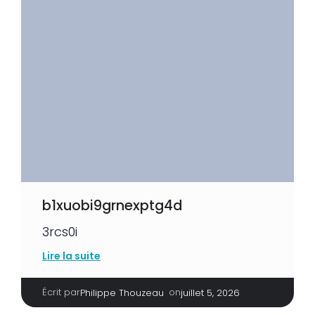
b1xuobi9grnexptg4d
3rcs0i
Lire la suite
Écrit par
|
on
Philippe Thouzeau
juillet 5, 2026