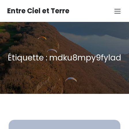
Aller
au
Entre Ciel et Terre
contenu
Étiquette :
mdku8mpy9fylad