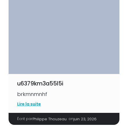
u6379km3a55l5i
brkmnmnhf
Lire la suite
Écrit par
|
on
Philippe Thouzeau
juin 23, 2026