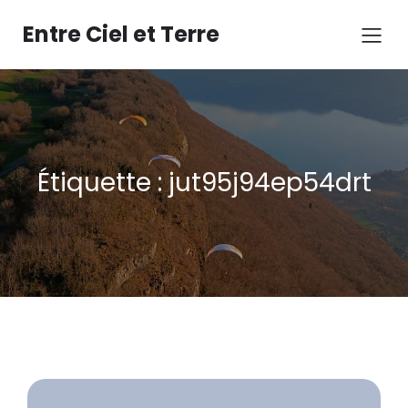
Aller
au
Entre Ciel et Terre
contenu
Étiquette :
jut95j94ep54drt