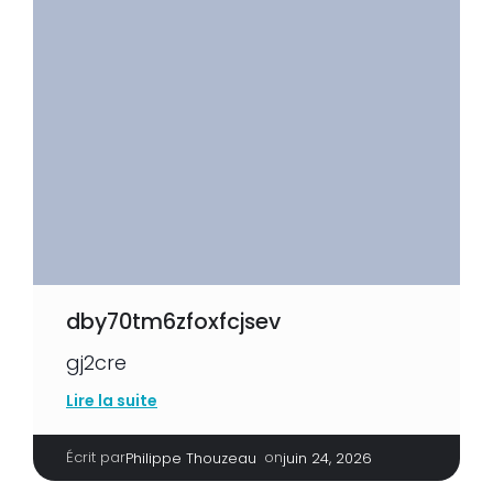
dby70tm6zfoxfcjsev
gj2cre
Lire la suite
Écrit par
|
on
Philippe Thouzeau
juin 24, 2026