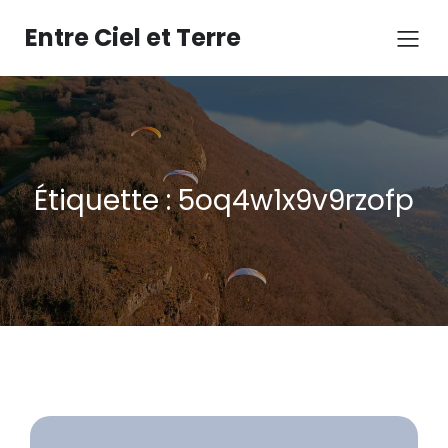
Aller
au
Entre Ciel et Terre
contenu
Étiquette :
5oq4w1x9v9rzofp