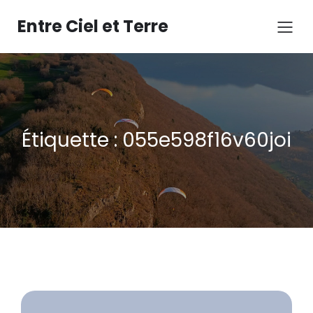
Aller
au
Entre Ciel et Terre
contenu
Étiquette :
055e598f16v60joi