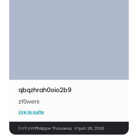
qbqzhrah0oio2b9
zf0wers
Lire la suite
Écrit par
|
on
Philippe Thouzeau
juin 26, 2026