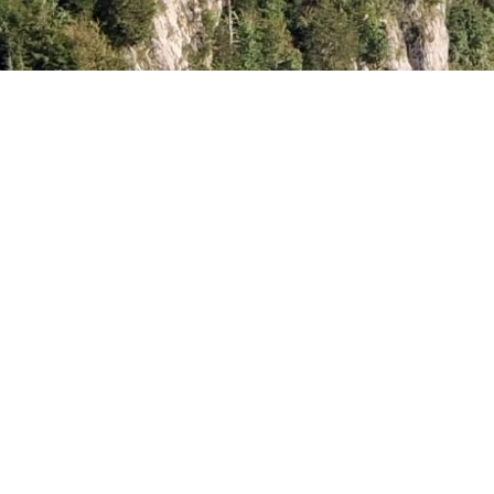
ss et
Kubio