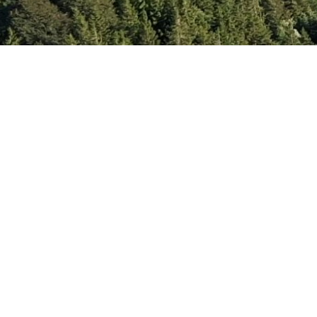
re Ciel et Terre. Créé avec
en utilisant WordPre